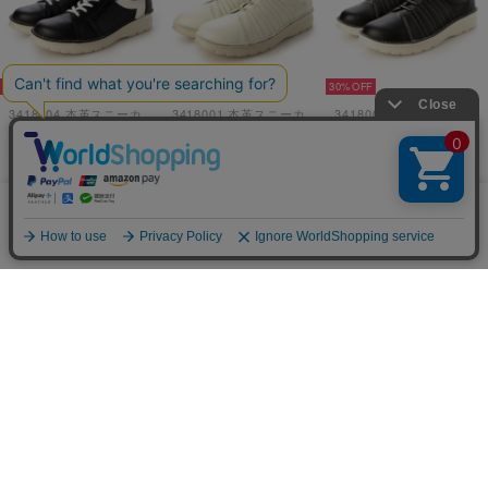
当サイトではCookieを使用します。Cookieの使用に関する詳細は「
OK
30%
30%
30%
プライバシー規約
」をご覧ください。
3418004 本革スニーカー （ブラックホワイト）
3418001 本革スニーカー （アイボリー）
3418001 本革スニーカー （ブラック）
￥13,706
￥12,936
￥12,936
30%
30%
厚底スニーカー （ブラックグリーン）
4468020 厚底スニーカー （シルバー）
4468020 厚底スニーカー （ブラックグリーン）
￥12,980
￥7,546
￥7,546