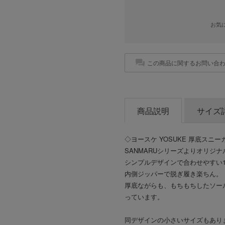
お気
この商品に関するお問い合
商品説明
サイズ
◇ヨースケ YOSUKE 厚底スニー
SANMARUシリーズよりオリジ
シンプルデザインで合わせやすい
内側ジッパーで脱ぎ履き楽ちん。
厚底ながらも、もちもちしたソー
っています。
同デザインの小さいサイズもあり