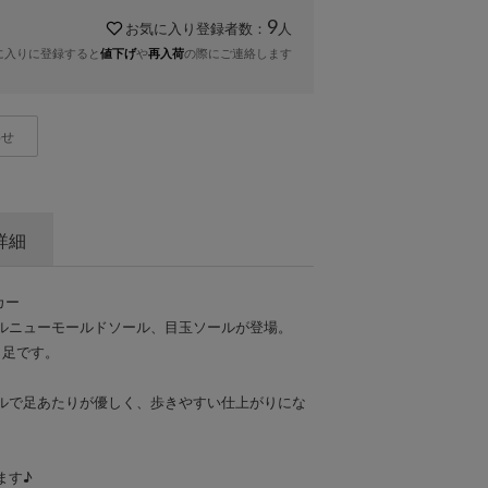
9
お気に入り登録者数：
人
に入りに登録すると
や
の際にご連絡します
値下げ
再入荷
わせ
詳細
カー
ナルニューモールドソール、目玉ソールが登場。
1足です。
ルで足あたりが優しく、歩きやすい仕上がりにな
ます♪