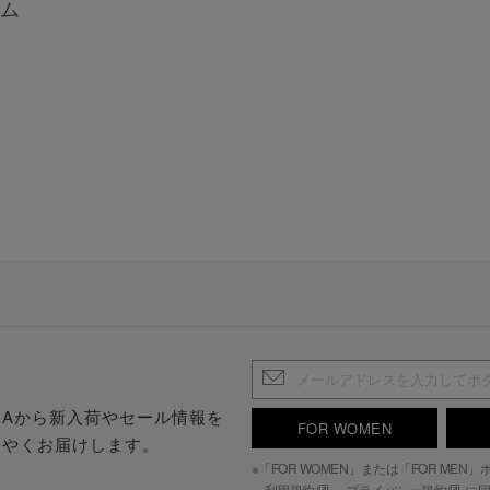
ム
.S.Aから新入荷やセール情報を
FOR WOMEN
はやくお届けします。
※「FOR WOMEN」または「FOR ME
利用規約
、
プライバシー規約
に同