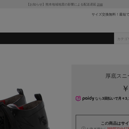
【お知らせ】熊本地域地震の影響による配送遅延
詳細
サイズ交換無料！最短
厚底スニ
￥
なら
3回払いで月々3,
この商品は
サイ
お急ぎ便なら
9時間35分47