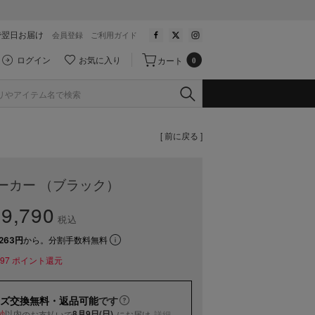
で翌日お届け
会員登録
ご利用ガイド
ログイン
お気に入り
カート
0
[ 前に戻る ]
ーカー （ブラック）
9,790
税込
263円
から。分割手数料無料
97
ポイント還元
ズ交換無料・返品可能
です
以内
8月9日(日)
のお支払いで
にお届け
詳細
秒