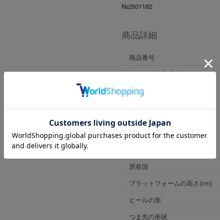
№2601182
商品詳細
商品番号
ブランド商品番号
※店舗お問い合わせ用
色
ヒールの高さ
靴幅
表素材
原産国
プラットフォームの高さ(cm)
ヒールの形
つま先の形状