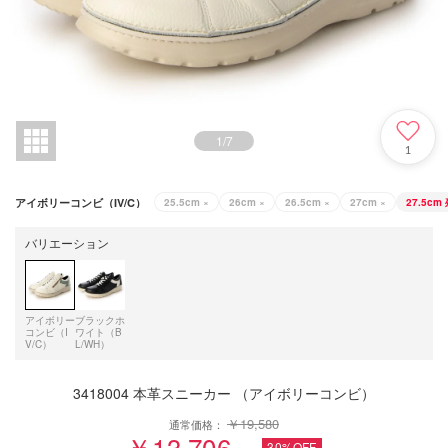
1
/
7
1
アイボリーコンビ（IV/C）
25.5cm
×
26cm
×
26.5cm
×
27cm
×
27.5cm
バリエーション
アイボリー
ブラックホ
コンビ（I
ワイト（B
V/C）
L/WH）
3418004 本革スニーカー （アイボリーコンビ）
￥19,580
通常価格：
￥13,706
30%OFF