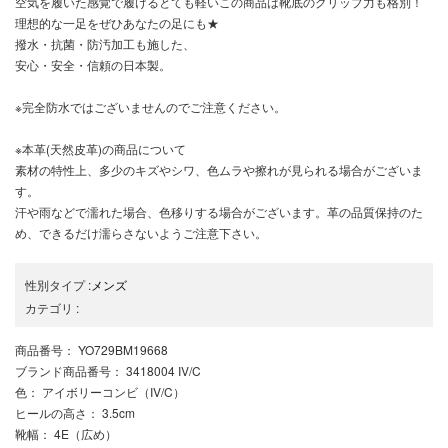
空気を履いた感覚で履けるとても軽いこの商品は靴底のグリップ力も格別！
理想的な一足をぜひあなたの足にも★
撥水・抗菌・防汚加工も施した、
安心・安全・信頼の日本製。
※完全防水ではございませんのでご注意ください。
※本革(天然皮革)の商品について
素材の特性上、多少のキズやシワ、色ムラや擦れが見られる場合がございま
す。
汗や雨などで濡れた場合、色移りする場合がございます。革の品質保持のた
め、できるだけ濡らさないようご注意下さい。
性別タイプ
:
メンズ
カテゴリ
:
商品番号
： YO729BM19668
ブランド商品番号
： 3418004 IV/C
色
： アイボリーコンビ（IV/C）
ヒールの高さ
： 3.5cm
靴幅
： 4E（広め）