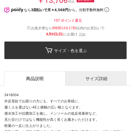
税込
なら
3回払いで月々4,568円
から。分割手数料無料
137
ポイント還元
以内
お急ぎ便なら
のお支払いで
9時間14分16秒
8月9日(日)
にお届け
詳細
サイズ・色を選ぶ
商品説明
サイズ詳細
3418004
外反母趾でお困りの方にも、すべてのお客様に、
履く人を選ばない4Eと横幅の広い靴となります。
撥水加工や抗菌加工を施し、インソールの低反発素材など、
見た目だけではなく機能性が高く長くお履きいただけます。
軽量の一足に仕上がりました。