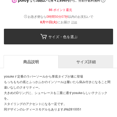
なら
3回払いで月々2,896円
から。分割手数料無料
86
ポイント還元
以内
お急ぎ便なら
のお支払いで
0時間50分07秒
8月11日(火)
にお届け
詳細
サイズ・色を選ぶ
商品説明
サイズ詳細
yosukeド定番のラバーソールから厚底タイプが遂に登場
もっちもちの底とふっかふかのインソールは履いたら病み付きになること間
違いなしのクオリティー。
大きめのDリングに、シューレースを二重に通すyosukeらしいテクニック
を。
スタイリングのアクセントになる一足です。
同デザインのレディースモデルもあります♪№2810051