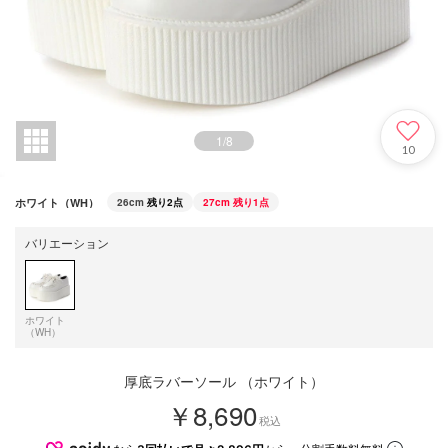
1
/
8
10
ホワイト（WH）
26cm
残り2点
27cm
残り1点
バリエーション
ホワイト
（WH）
厚底ラバーソール （ホワイト）
￥8,690
税込