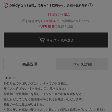
なら
3回払いで月々4,312円
から。分割手数料無料
129
ポイント還元
以内
お急ぎ便なら
のお支払いで
17時間47分05秒
8月9日(日)
にお届け
詳細
サイズ・色を選ぶ
商品説明
サイズ詳細
3418001
外反母趾でお困りの方にも、すべてのお客様に、
履く人を選ばない4Eと横幅の広い靴となります。
撥水加工や抗菌加工を施し、インソールの低反発素材など、
見た目だけではなく機能性が高く長くお履きいただけます。
軽量の一足に仕上がりました。
空気を履いた感覚で履けるとても軽いこの商品は靴底のグリップ力も格別！