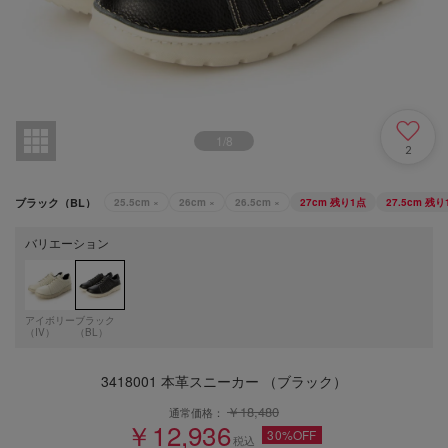
1
/
8
2
ブラック（BL）
25.5cm
×
26cm
×
26.5cm
×
27cm
残り1点
27.5cm
残り
バリエーション
アイボリー
ブラック
（IV）
（BL）
3418001 本革スニーカー （ブラック）
￥18,480
通常価格：
￥12,936
30%OFF
税込