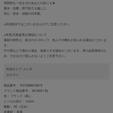
理想的な一足をぜひあなたの足にも★
撥水・抗菌・防汚加工も施した、
安心・安全・信頼の日本製。
※完全防水ではございませんのでご注意ください。
※本革(天然皮革)の商品について
素材の特性上、多少のキズやシワ、色ムラや擦れが見られる場合がございま
す。
汗や雨などで濡れた場合、色移りする場合がございます。革の品質保持のた
め、できるだけ濡らさないようご注意下さい。
性別タイプ
:
メンズ
カテゴリ
:
商品番号
： YO729BM19675
ブランド商品番号
： 3418001 BL
色
： ブラック（BL）
ヒールの高さ
： 3.0cm
靴幅
： 4E（広め）
表素材
： 本革