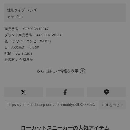
性別タイプ
:
メンズ
カテゴリ
:
商品番号
： YO729BM19347
ブランド商品番号
： 4468007 WH/C
色
： ホワイトコンビ（WH/C）
ヒールの高さ
： 8.0cm
靴幅
： 3E（広め）
表素材
： 合成皮革
さらに詳しい情報を表示
URLをコピー
ローカットスニーカーの人気アイテム