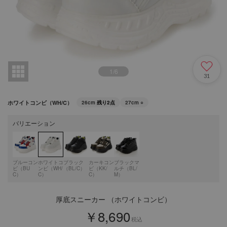
1
/
6
31
ホワイトコンビ（WH/C）
26cm
残り2点
27cm
○
バリエーション
ブルーコン
ホワイトコ
ブラック
カーキコン
ブラックマ
ビ（BU
ンビ（WH/
（BL/C）
ビ（KK/
ルチ（BL/
C）
C）
C）
M）
厚底スニーカー （ホワイトコンビ）
￥8,690
税込