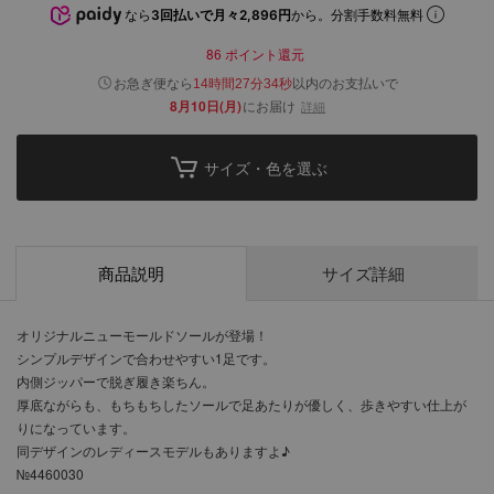
なら
3回払いで月々2,896円
から。分割手数料無料
86
ポイント還元
以内
お急ぎ便なら
のお支払いで
14時間27分33秒
8月10日(月)
にお届け
詳細
サイズ・色を選ぶ
商品説明
サイズ詳細
オリジナルニューモールドソールが登場！
シンプルデザインで合わせやすい1足です。
内側ジッパーで脱ぎ履き楽ちん。
厚底ながらも、もちもちしたソールで足あたりが優しく、歩きやすい仕上が
りになっています。
同デザインのレディースモデルもありますよ♪
№4460030