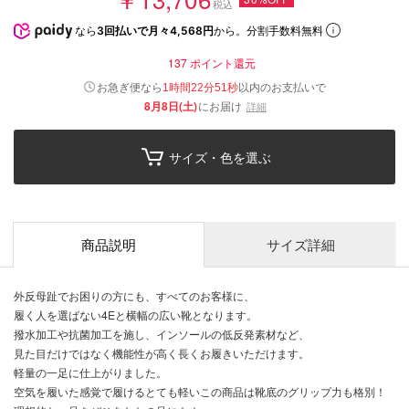
税込
なら
3回払いで月々4,568円
から。分割手数料無料
137
ポイント還元
以内
お急ぎ便なら
のお支払いで
1時間22分50秒
8月8日(土)
にお届け
詳細
サイズ・色を選ぶ
商品説明
サイズ詳細
外反母趾でお困りの方にも、すべてのお客様に、
履く人を選ばない4Eと横幅の広い靴となります。
撥水加工や抗菌加工を施し、インソールの低反発素材など、
見た目だけではなく機能性が高く長くお履きいただけます。
軽量の一足に仕上がりました。
空気を履いた感覚で履けるとても軽いこの商品は靴底のグリップ力も格別！