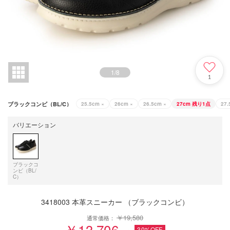
1
/
8
1
ブラックコンビ（BL/C）
25.5cm
×
26cm
×
26.5cm
×
27cm
残り1点
27.
バリエーション
ブラックコ
ンビ（BL/
C）
3418003 本革スニーカー （ブラックコンビ）
￥19,580
通常価格：
￥13,706
30%OFF