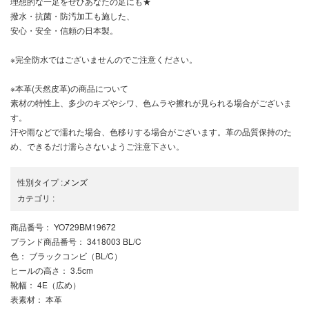
理想的な一足をぜひあなたの足にも★
撥水・抗菌・防汚加工も施した、
安心・安全・信頼の日本製。
※完全防水ではございませんのでご注意ください。
※本革(天然皮革)の商品について
素材の特性上、多少のキズやシワ、色ムラや擦れが見られる場合がございま
す。
汗や雨などで濡れた場合、色移りする場合がございます。革の品質保持のた
め、できるだけ濡らさないようご注意下さい。
性別タイプ
:
メンズ
カテゴリ
:
商品番号
： YO729BM19672
ブランド商品番号
： 3418003 BL/C
色
： ブラックコンビ（BL/C）
ヒールの高さ
： 3.5cm
靴幅
： 4E（広め）
表素材
： 本革