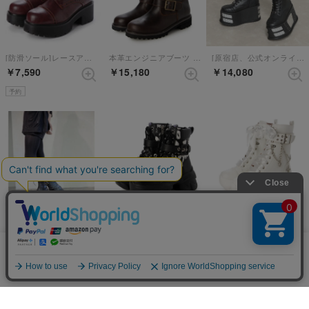
[防滑ソール]レースアップブーツ （ダークブラウン）
本革エンジニアブーツ （ダークブラウン）
[原宿店、公式オンラインストア限定アイテム]厚底レースアップブーツ （ブラック）
￥7,590
￥15,180
￥14,080
予約
20%
20%
チェーン付き厚底レースアップブーツ（ブラック）
厚底ハイカットスニーカー （ブラックホワイト）
厚底ハイカットスニーカー （ホワイト）
￥14,080
￥6,952
￥6,952
当サイトではCookieを使用します。Cookieの使用に関する詳細は「
OK
プライバシー規約
」をご覧ください。