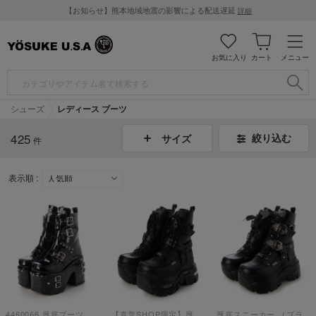
【お知らせ】熊本地域地震の影響による配送遅延
詳細
お気に入り
カート
メニュー
シューズ
レディース ブーツ
425
絞り込む
サイズ
件
表示順 :
4460066 厚底ブーツ （ブラックパープル）
【直営SHOP限定】厚底スニーカー （ブラック）
厚底スニーカー （ブラックパープル）