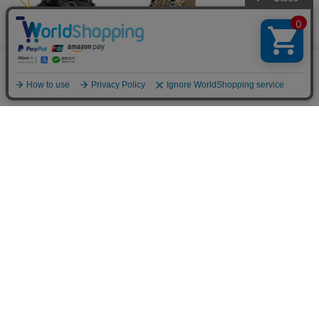
当サイトではCookieを使用します。Cookieの使用に関する詳細は「
OK
プライバシー規約
」をご覧ください。
厚底スニーカー （ブラックパープル）
厚底スニーカー （ベージュコンビ）
厚底スニーカー （ホワイト）
￥9,790
￥9,790
￥9,790
予約
厚底スニーカー （カーキコンビ）
厚底スニーカー （ホワイトコンビ）
厚底スニーカー （ブルーコンビ）
￥8,690
￥8,690
￥8,690