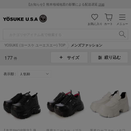
【お知らせ】熊本地域地震の影響による配送遅延
詳細
お気に入り
カート
メニュー
YOSUKE (ヨースケ ユーエスエー) TOP
メンズファッション
177
絞り込む
サイズ
件
表示順 :
【直営SHOP限定】厚底スニーカー （ブラックコンビ）
厚底スニーカー （ブラック）
厚底ローファー （ホワイト）