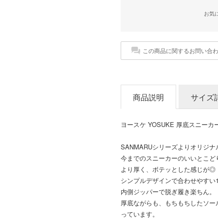
お気
この商品に関するお問い合
商品説明
サイズ
ヨースケ YOSUKE 厚底スニーカ
SANMARUシリーズよりオリジ
今までのスニーカーのいいとこど
より厚く、ボテッとした感じが◎
シンプルデザインで合わせやすい
内側ジッパーで脱ぎ履き楽ちん。
厚底ながらも、もちもちしたソー
っています。