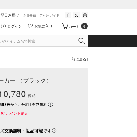
で翌日お届け
会員登録
ご利用ガイド
ログイン
お気に入り
カート
0
[ 前に戻る ]
ーカー （ブラック）
0,780
税込
593円
から。分割手数料無料
107
ポイント還元
ズ交換無料・返品可能
です