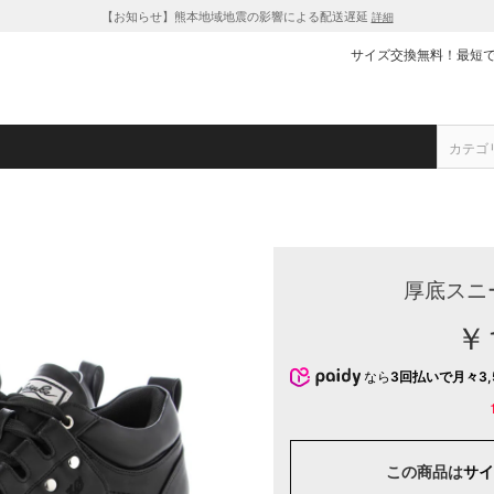
【お知らせ】熊本地域地震の影響による配送遅延
詳細
サイズ交換無料！最短
厚底スニ
￥1
なら
3回払いで月々3,
この商品は
サイ