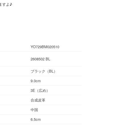
ますよ♪
YO729BM020510
2608502 BL
ブラック（BL）
9.0cm
3E（広め）
合成皮革
中国
6.5cm