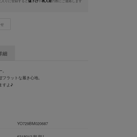
に入りに登録すると
や
の際にご連絡します
値下げ
再入荷
わせ
詳細
ー。
ぼフラットな履き心地。
ますよ♪
YO729BM020687
6318012 BLPU