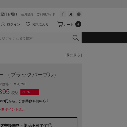
で翌日お届け
会員登録
ご利用ガイド
ログイン
お気に入り
カート
0
[ 前に戻る ]
ー （ブラックパープル）
￥9,790
常価格：
895
50%OFF
税込
631円
から。分割手数料無料
48
ポイント還元
ズ交換無料・返品不可
です