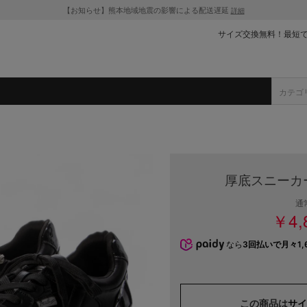
【お知らせ】熊本地域地震の影響による配送遅延
詳細
サイズ交換無料！最短
厚底スニーカ
通
￥4,
なら
3回払いで月々1,
この商品は
サイ