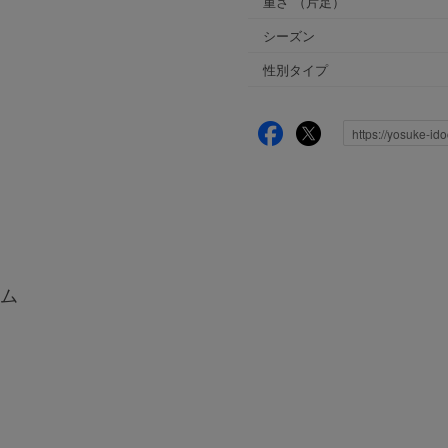
重さ
（片足）
シーズン
性別タイプ
ム