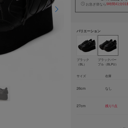
お急ぎ便なら
9時間41分00
バリエーション
ブラック
ブラックパー
（BL）
プル（BLPU）
サイズ
在庫
26cm
なし
27cm
残り1点