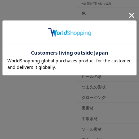
※店舗お問い合わせ用
色
ヒールの高さ
靴幅
表素材
原産国
プラットフォームの高さ(cm)
ヒールの形
つま先の形状
クロージング
裏素材
中敷素材
ソール素材