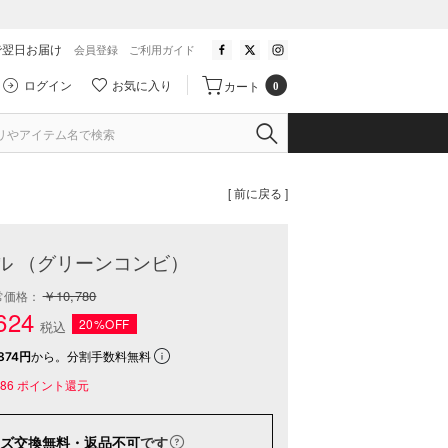
で翌日お届け
会員登録
ご利用ガイド
ログイン
お気に入り
カート
0
[ 前に戻る ]
ル （グリーンコンビ）
￥10,780
常価格：
624
20%OFF
税込
874円
から。分割手数料無料
86
ポイント還元
ズ交換無料・返品不可
です