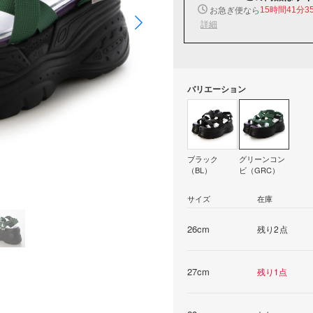
お急ぎ便なら
15時間41分3
詳細
バリエーション
ブラック
グリーンコン
（BL）
ビ（GRC）
サイズ
在庫
26cm
残り2点
27cm
残り1点