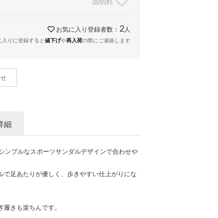
品切れ
2
お気に入り登録者数：
人
に入りに登録すると
や
の際にご連絡します
値下げ
再入荷
わせ
詳細
、シンプルなスポーツサンダルデザインで合わせや
ルで足あたりが優しく、歩きやすい仕上がりにな
ぎ履きも楽ちんです。