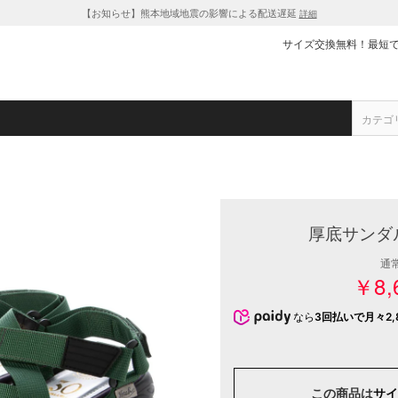
【お知らせ】熊本地域地震の影響による配送遅延
詳細
サイズ交換無料！最短
厚底サンダ
通
￥8,
なら
3回払いで月々2,
この商品は
サイ