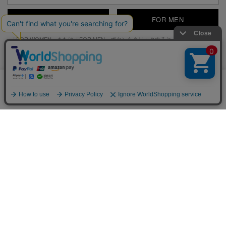
FOR WOMEN
FOR MEN
※「FOR WOMEN」または「FOR MEN」ボタンをクリックすると、
利用規約
、
プライバシー規約
に同意したものとみなします
ご利用ガイド
当サイトではCookieを使用します。Cookieの使用に関する詳細は「
OK
プライバシー規約
」をご覧ください。
よくあるご質問
各種規約
なりすましメール・サイトにご注意ください
YOSUKE U.S.A 公式SNS