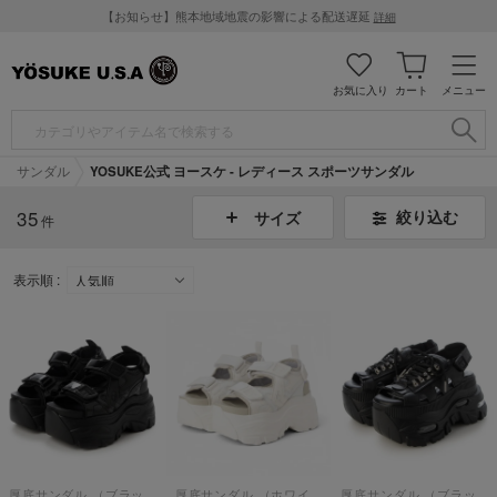
【お知らせ】熊本地域地震の影響による配送遅延
詳細
お気に入り
カート
メニュー
サンダル
YOSUKE公式 ヨースケ - レディース スポーツサンダル
35
絞り込む
サイズ
件
表示順 :
厚底サンダル （ブラックコンビ）
厚底サンダル （ホワイトコンビ）
厚底サンダル （ブラック）