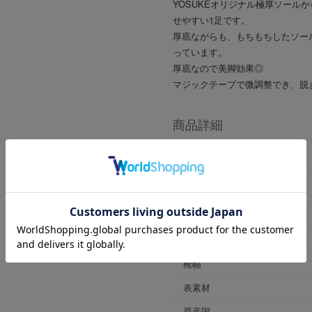
YOSUKEオリジナル極厚ソール
せやすい1足です。
厚底ながらも、もちもちしたソー
っています。
厚底なので美脚効果◎
マジックテープで微調整でき、脱
商品詳細
商品番号
ブランド商品番号
※店舗お問い合わせ用
色
ヒールの高さ
靴幅
表素材
原産国