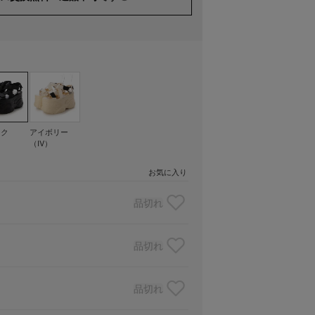
ック
アイボリー
）
（IV）
お気に入り
品切れ
品切れ
品切れ