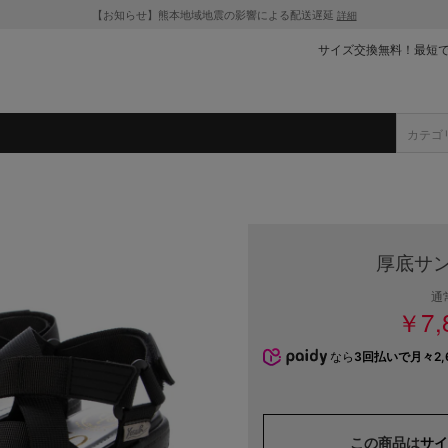
【お知らせ】熊本地域地震の影響による配送遅延
詳細
サイズ交換無料！最短
厚底サン
通
￥7,
なら
3回払いで月々2,
この商品は
サイ