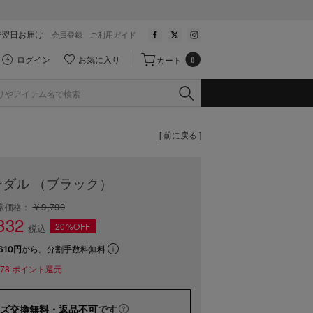
で翌日お届け
会員登録
ご利用ガイド
ログイン
お気に入り
カート
0
[ 前に戻る ]
ダル （ブラック）
￥9,790
常価格：
832
20%OFF
税込
610円
から。分割手数料無料
78
ポイント還元
ズ交換無料・返品不可
です