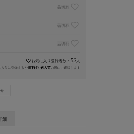
品切れ
品切れ
品切れ
53
お気に入り登録者数：
人
に入りに登録すると
や
の際にご連絡します
値下げ
再入荷
わせ
詳細