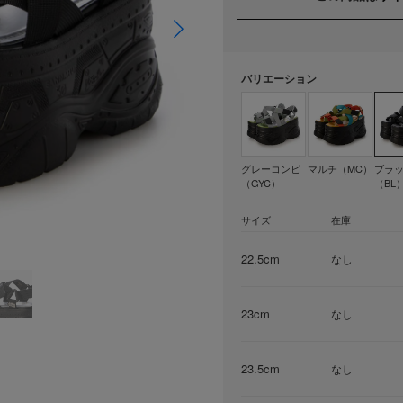
バリエーション
グレーコンビ
マルチ（MC）
ブラ
（GYC）
（BL
サイズ
在庫
22.5cm
なし
23cm
なし
23.5cm
なし