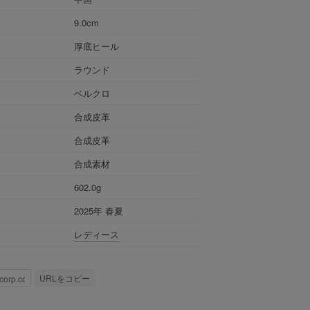
9.0cm
厚底ヒール
ラウンド
ベルクロ
合成皮革
合成皮革
合成素材
602.0g
2025年 春夏
レディース
URLをコピー