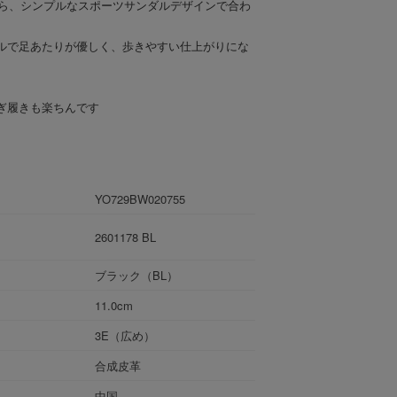
から、シンプルなスポーツサンダルデザインで合わ
ルで足あたりが優しく、歩きやすい仕上がりにな
ぎ履きも楽ちんです
YO729BW020755
2601178 BL
ブラック（BL）
11.0cm
3E（広め）
合成皮革
中国