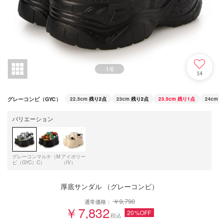
1
/
6
14
グレーコンビ（GYC）
22.5cm
残り2点
23cm
残り2点
23.5cm
残り1点
24cm
バリエーション
グレーコン
マルチ（M
アイボリー
ビ（GYC）
C）
（IV）
厚底サンダル （グレーコンビ）
￥9,790
通常価格：
￥7,832
20%OFF
税込