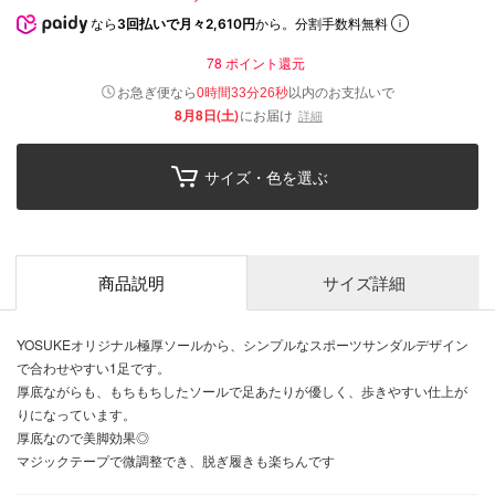
なら
3回払いで月々2,610円
から。分割手数料無料
78
ポイント還元
以内
お急ぎ便なら
のお支払いで
0時間33分25秒
8月8日(土)
にお届け
詳細
サイズ・色を選ぶ
商品説明
サイズ詳細
YOSUKEオリジナル極厚ソールから、シンプルなスポーツサンダルデザイン
で合わせやすい1足です。
厚底ながらも、もちもちしたソールで足あたりが優しく、歩きやすい仕上が
りになっています。
厚底なので美脚効果◎
マジックテープで微調整でき、脱ぎ履きも楽ちんです