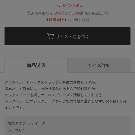
75
ポイント還元
以内
お急ぎ便なら
のお支払いで
12時間18分12秒
8月10日(月)
にお届け
詳細
サイズ・色を選ぶ
商品説明
サイズ詳細
クロスベルトとバックストラップが特徴の厚底サンダル。
厚底だけど前底にもしっかり厚みがあるので傾斜緩やか。
ソックスコーデも楽しめてロングシーズン活躍してくれそう。
バックベルトはマジックテープタイプなので脱ぎ履きしやすいのも嬉しいポ
イントです。
性別タイプ
:
レディース
カテゴリ
: