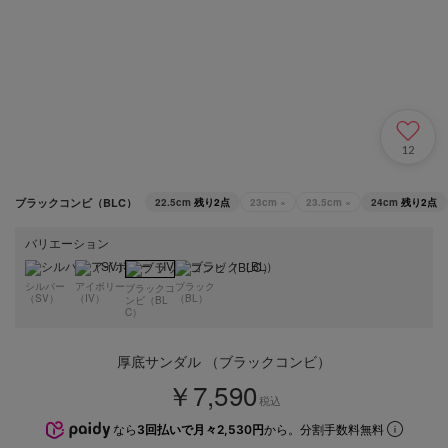
12
ブラックコンビ（BLC）
22.5cm
残り2点
23cm
×
23.5cm
×
24cm
残り2点
バリエーション
シルバー
アイボリー
ブラック
ブラックコ
（SV）
（IV）
（BL）
ンビ（BL
C）
厚底サンダル （ブラックコンビ）
￥7,590
税込
なら
3回払いで月々2,530円
から。分割手数料無料