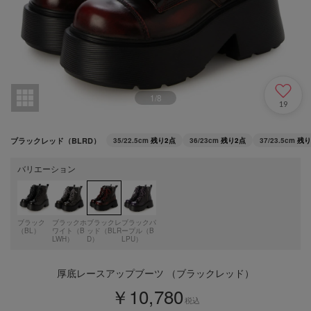
1
/
8
19
ブラックレッド（BLRD）
35/22.5cm
残り2点
36/23cm
残り2点
37/23.5cm
残り
バリエーション
ブラック
ブラックホ
ブラックレ
ブラックパ
（BL）
ワイト（B
ッド（BLR
ープル（B
LWH）
D）
LPU）
厚底レースアップブーツ （ブラックレッド）
￥10,780
税込