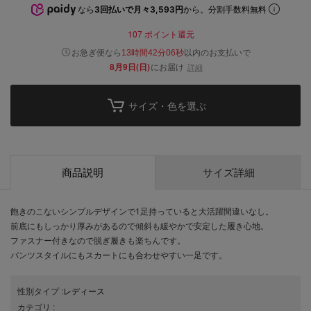
なら
3回払いで月々3,593円
から。分割手数料無料
107
ポイント還元
以内
お急ぎ便なら
のお支払いで
13時間42分06秒
8月9日(日)
にお届け
詳細
サイズ・色を選ぶ
商品説明
サイズ詳細
飽きのこないシンプルデザインで1足持っていると大活躍間違いなし。
前底にもしっかり厚みがあるので傾斜も緩やかで安定した履き心地。
ファスナー付きなので脱ぎ履きも楽ちんです。
パンツスタイルにもスカートにも合わせやすい一足です。
性別タイプ
:
レディース
カテゴリ
: