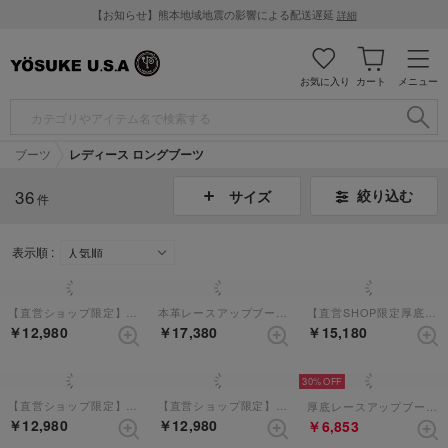
【お知らせ】熊本地域地震の影響による配送遅延
詳細
お気に入り
カート
メニュー
ブーツ
レディース ロングブーツ
36
絞り込む
サイズ
件
表示順 :
【直営ショップ限定】厚底ロングブーツ （ブラック）
本革レースアップブーツ （ブラック）
【直営SHOP限定厚底レースアップブーツ】 （ブラックコンビ）
￥12,980
￥17,380
￥15,180
30%
【直営ショップ限定】厚底ロングブーツ （ブラックパープル）
【直営ショップ限定】厚底ロングブーツ （ブラックエナメル）
厚底レースアップブーツ （ワイン）
￥12,980
￥12,980
￥6,853