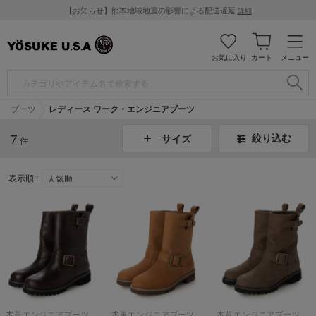
【お知らせ】熊本地域地震の影響による配送遅延
詳細
お気に入り
カート
メニュー
ブーツ
レディース ワーク・エンジニアブーツ
7
絞り込む
サイズ
件
表示順 :
本革エンジニアブーツ （ダークブラウン）
本革エンジニアブーツ （ブラウン）
本革エンジニアブーツ （オリーブ）