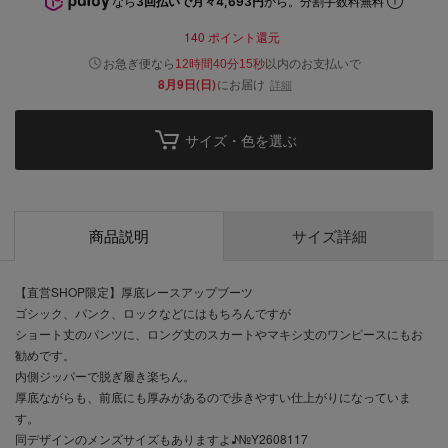
なら
3回払いで月々4,693円
から。分割手数料無料
140
ポイント還元
以内
お急ぎ便なら
のお支払いで
12時間40分14秒
8月9日(日)
にお届け
詳細
サイズ・色を選ぶ
商品説明
サイズ詳細
【直営SHOP限定】厚底レースアップブーツ
ゴシック、パンク、ロックなどにはもちろんですが
ショート丈のパンツに、ロング丈のスカートやマキシ丈のワンピースにもお
勧めです。
内側ジッパーで脱ぎ履き楽ちん。
厚底ながらも、前底にも厚みがあるので歩きやすい仕上がりになっていま
す。
同デザインのメンズサイズもありますよ♪№Y2608117