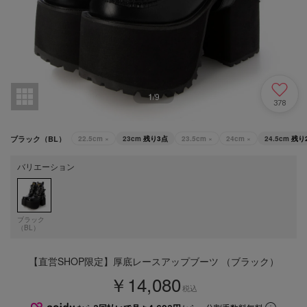
1
/
9
378
ブラック（BL）
22.5cm
×
23cm
残り3点
23.5cm
×
24cm
×
24.5cm
残り
バリエーション
ブラック
（BL）
【直営SHOP限定】厚底レースアップブーツ （ブラック）
￥14,080
税込