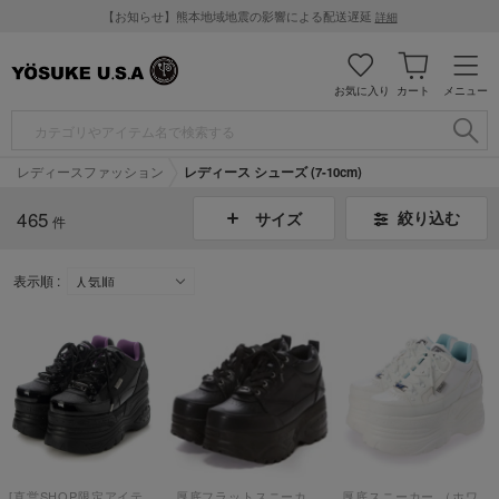
【お知らせ】熊本地域地震の影響による配送遅延
詳細
お気に入り
カート
メニュー
レディースファッション
レディース シューズ (7-10cm)
465
絞り込む
サイズ
件
表示順 :
[直営SHOP限定アイテム]厚底スニーカー （ブラックコンビ）【ブラックパープル】
厚底フラットスニーカー（ブラック）
厚底スニーカー （ホワイトコンビ）