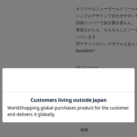
オリジナルニューモールドソール
シンプルデザインで合わせやすい
内側ジッパーで脱ぎ履き楽ちん。
厚底ながらも、もちもちしたソー
っています。
同デザインのメンズモデルもあり
№4468007
商品詳細
商品番号
ブランド商品番号
※店舗お問い合わせ用
色
ヒールの高さ
靴幅