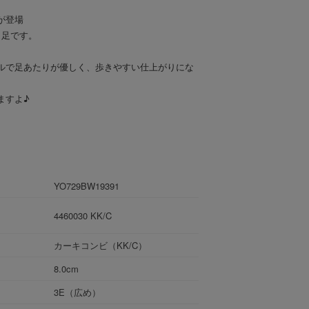
が登場
1足です。
ルで足あたりが優しく、歩きやすい仕上がりにな
ますよ♪
YO729BW19391
4460030 KK/C
カーキコンビ（KK/C）
8.0cm
3E（広め）