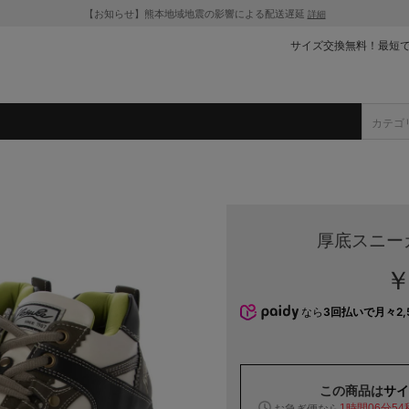
【お知らせ】熊本地域地震の影響による配送遅延
詳細
サイズ交換無料！最短
厚底スニー
￥
なら
3回払いで月々2,
この商品は
サイ
お急ぎ便なら
1時間06分53