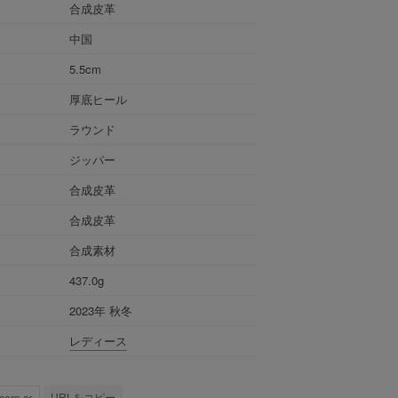
合成皮革
中国
5.5cm
厚底ヒール
ラウンド
ジッパー
合成皮革
合成皮革
合成素材
437.0g
2023年 秋冬
レディース
URLをコピー