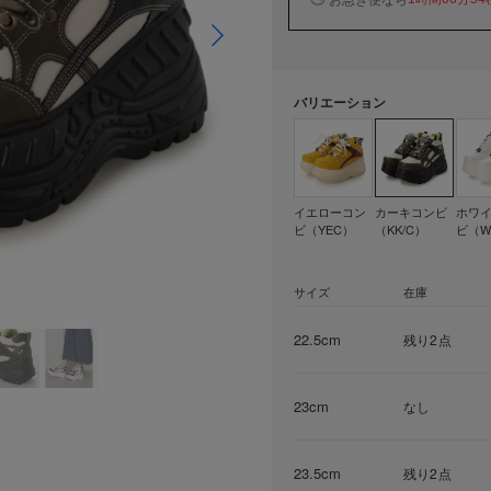
バリエーション
イエローコン
カーキコンビ
ホワ
ビ（YEC）
（KK/C）
ビ（W
サイズ
在庫
22.5cm
残り2点
23cm
なし
23.5cm
残り2点