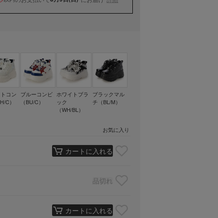
イトコン
ブルーコンビ
ホワイトブラ
ブラックマル
H/C）
（BU/C）
ック
チ（BL/M）
（WH/BL）
お気に入り
カートに入れる
品切れ
カートに入れる