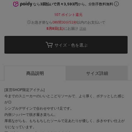
なら
3回払いで月々3,593円
から。分割手数料無料
107
ポイント還元
以内
お急ぎ便なら
のお支払いで
0時間30分51秒
8月8日(土)
にお届け
詳細
サイズ・色を選ぶ
商品説明
サイズ詳細
[直営SHOP限定アイテム]
今までのスニーカーのいいとこどりソールで、より厚く、ボテッとした感じ
が◎
シンプルデザインで合わせやすい1足です。
内側ジッパーで脱ぎ履き楽ちん。
厚底ながらも、もちもちしたソールで足あたりが優しく、歩きやすい仕上が
りになっています。