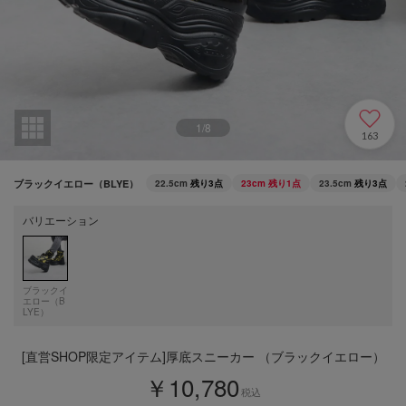
1
/
8
163
ブラックイエロー（BLYE）
22.5cm
残り3点
23cm
残り1点
23.5cm
残り3点
バリエーション
ブラックイ
エロー（B
LYE）
[直営SHOP限定アイテム]厚底スニーカー （ブラックイエロー）
￥10,780
税込