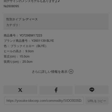
同デザインのメンズモデルもありますよ♪
№2608095
性別タイプ
:
レディース
カテゴリ
:
商品番号
： YO729BW17223
ブランド商品番号
： Y2601139 BLYE
色
： ブラックイエロー（BLYE）
ヒールの高さ
： 9.0cm
筒丈(cm)
： 15.0cm
筒周り(cm)
： 25.0cm
さらに詳しい情報を表示
URLをコピー