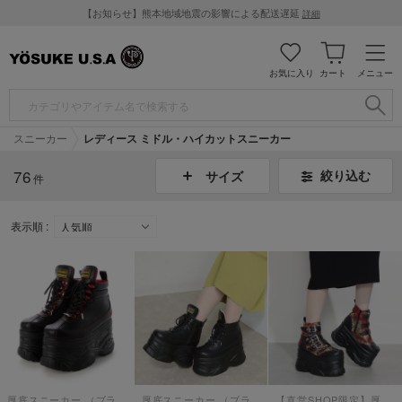
【お知らせ】熊本地域地震の影響による配送遅延
詳細
お気に入り
カート
メニュー
スニーカー
レディース ミドル・ハイカットスニーカー
76
絞り込む
サイズ
件
表示順 :
厚底スニーカー （ブラックレッド）
厚底スニーカー （ブラック）
【直営SHOP限定】厚底スニーカー （ブラックレッド）【和柄】