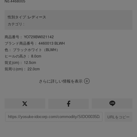
No.4468005
性別タイプ
:
レディース
カテゴリ
:
商品番号
： YO729BW021142
ブランド商品番号
： 4460013 BLWH
色
： ブラックホワイト（BLWH）
ヒールの高さ
： 8.0cm
筒丈(cm)
： 12.5cm
筒周り(cm)
： 22.0cm
さらに詳しい情報を表示
URLをコピー