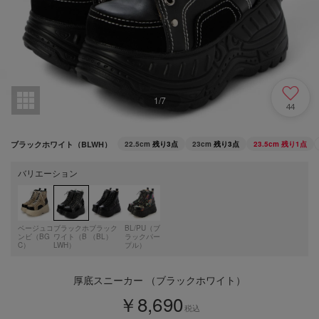
1
/
7
44
ブラックホワイト（BLWH）
22.5cm
残り3点
23cm
残り3点
23.5cm
残り1点
バリエーション
ベージュコ
ブラックホ
ブラック
BL/PU（ブ
ンビ（BG
ワイト（B
（BL）
ラックパー
C）
LWH）
プル）
厚底スニーカー （ブラックホワイト）
￥8,690
税込