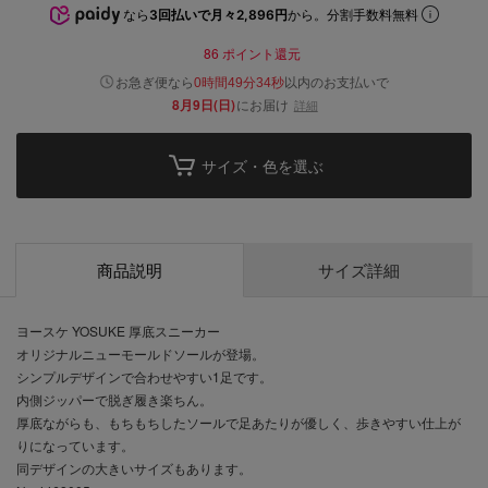
なら
3回払いで月々2,896円
から。分割手数料無料
86
ポイント還元
以内
お急ぎ便なら
のお支払いで
0時間49分33秒
8月9日(日)
にお届け
詳細
サイズ・色を選ぶ
商品説明
サイズ詳細
ヨースケ YOSUKE 厚底スニーカー
オリジナルニューモールドソールが登場。
シンプルデザインで合わせやすい1足です。
内側ジッパーで脱ぎ履き楽ちん。
厚底ながらも、もちもちしたソールで足あたりが優しく、歩きやすい仕上が
りになっています。
同デザインの大きいサイズもあります。