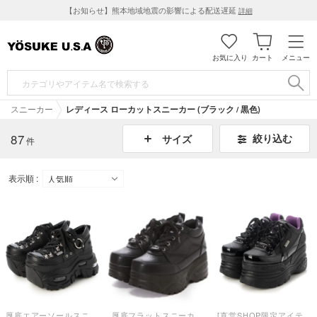
【お知らせ】熊本地域地震の影響による配送遅延
詳細
お気に入り
カート
メニュー
スニーカー
レディース ローカットスニーカー (ブラック / 黒色)
87
絞り込む
サイズ
件
表示順 :
厚底エアーソールスニーカー （ブラック）
厚底フラットスニーカー（ブラック）
[直営SHOP限定アイテム]厚底スニーカー （ブラックコンビ）【ブラックパープル】