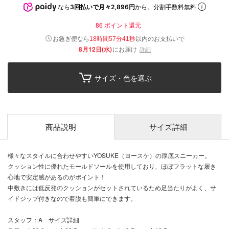
なら
3回払いで月々2,896円
から。分割手数料無料
86
ポイント還元
以内
お急ぎ便なら
のお支払いで
18時間57分41秒
8月12日(水)
にお届け
詳細
サイズ・色を選ぶ
商品説明
サイズ詳細
様々なスタイルに合わせやすいYOSUKE（ヨースケ）の厚底スニーカー。
クッション性に優れたモールドソールを使用しており、ほぼフラットな履き
心地で安定感があるのがポイント！
中敷きには低反発のクッションがセットされているため足当たりがよく、サ
イドジップ付きなので着脱も簡単にできます。
スタッフ：A サイズ詳細