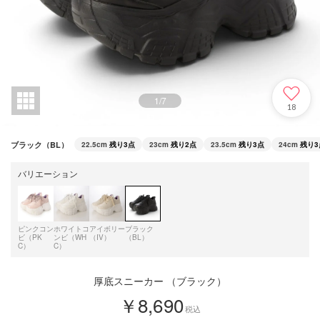
1
/
7
18
ブラック（BL）
22.5cm
残り3点
23cm
残り2点
23.5cm
残り3点
24cm
残り3
バリエーション
ピンクコン
ホワイトコ
アイボリー
ブラック
ビ（PK
ンビ（WH
（IV）
（BL）
C）
C）
厚底スニーカー （ブラック）
￥8,690
税込