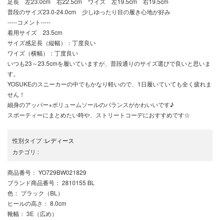
足長 左23.0cm 右22.5cm ワイズ 左19.5cm 右19.5cm
普段のサイズ23.0-24.0cm 少しゆったり目の履き心地が好み
-----コメント-----
着用サイズ 23.5cm
サイズ感足長（縦幅）：丁度良い
ワイズ（横幅）：丁度良い
いつも23～23.5cmを履いていますが、普段通りのサイズ選びで良いと思いま
す。
YOSUKEのスニーカーの中でもかなり軽いので、1日履いていても全く疲れま
せん！
細身のアッパー+ボリュームソールのバランスがかわいいです♪
スポーティーにまとめたい時や、ストリートコーデにおすすめです☆
性別タイプ
:
レディース
カテゴリ
:
商品番号
： YO729BW021829
ブランド商品番号
： 2810155 BL
色
： ブラック（BL）
ヒールの高さ
： 8.0cm
靴幅
： 3E（広め）