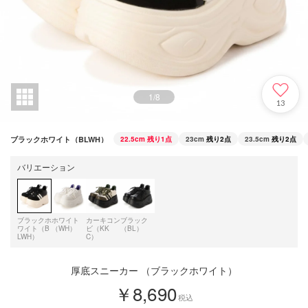
1
/
8
13
ブラックホワイト（BLWH）
22.5cm
残り1点
23cm
残り2点
23.5cm
残り2点
バリエーション
ブラックホ
ホワイト
カーキコン
ブラック
ワイト（B
（WH）
ビ（KK
（BL）
LWH）
C）
厚底スニーカー （ブラックホワイト）
￥8,690
税込