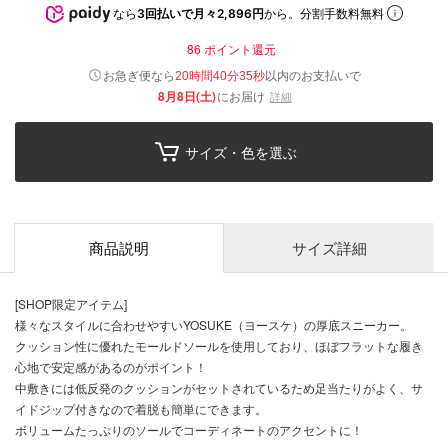
なら
3回払いで月々2,896円
から。分割手数料無料
86
ポイント還元
以内
お急ぎ便なら
のお支払いで
20時間40分35秒
8月8日(土)
にお届け
詳細
サイズ・色を選ぶ
商品説明
サイズ詳細
[SHOP限定アイテム]
様々なスタイルに合わせやすいYOSUKE（ヨースケ）の厚底スニーカー。
クッション性に優れたモールドソールを使用しており、ほぼフラットな履き
心地で安定感があるのがポイント！
中敷きには低反発のクッションがセットされているため足当たりがよく、サ
イドジップ付きなので着脱も簡単にできます。
ボリュームたっぷりのソールでコーディネートのアクセントに！