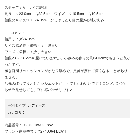
スタッフ：A サイズ詳細
足長 左23.0cm 右22.5cm ワイズ 左19.5cm 右19.5cm
普段のサイズ23.0-24.0cm 少しゆったり目の履き心地が好み
-----コメント-----
着用サイズ24.0cm
サイズ感足長（縦幅）：丁度良い
ワイズ（横幅）：少し大きい
普段23～23.5cmを履いていますが、小さめの作りの為24.0cmでちょうど良か
ったです。
履き口周りのクッションがかなり厚めで、足首が擦れて痛くなることがあり
ません。
爪先のぽってりとしたシルエットが、とてもかわいいです！ロングパンツか
らチラ見せしても、存在感バッチリです♪
性別タイプ
:
レディース
カテゴリ
:
商品番号
： YO729BW021862
ブランド商品番号
： Y2710064 BLWH