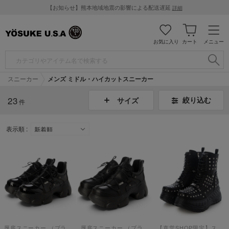
【お知らせ】熊本地域地震の影響による配送遅延
詳細
お気に入り
カート
メニュー
スニーカー
メンズ ミドル・ハイカットスニーカー
23
絞り込む
サイズ
件
表示順 :
厚底スニーカー （ブラックエナメル）
厚底スニーカー （ブラック）
【直営SHOP限定】スタッズ厚底スニーカー （ブラック）