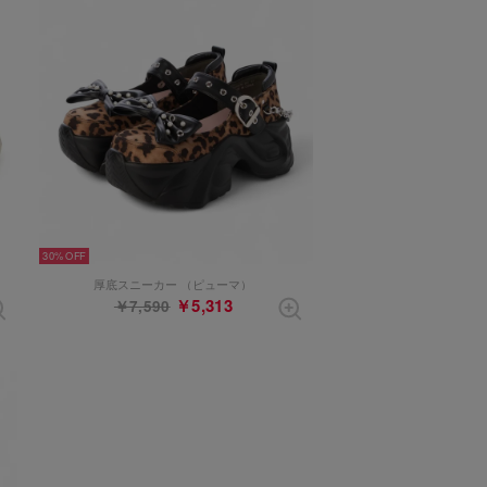
30%
厚底スニーカー （ピューマ）
￥5,313
￥7,590