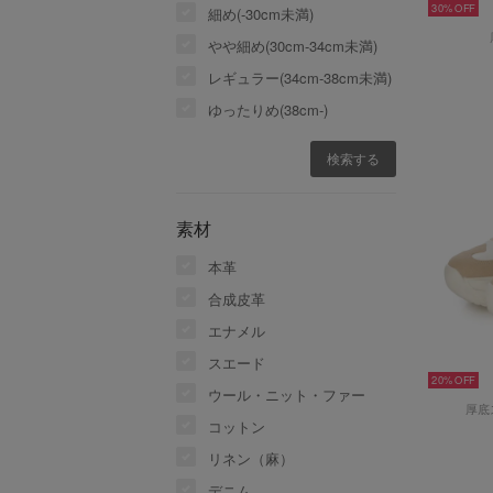
30%
細め(-30cm未満)
やや細め(30cm-34cm未満)
レギュラー(34cm-38cm未満)
ゆったりめ(38cm-)
素材
本革
合成皮革
エナメル
スエード
20%
ウール・ニット・ファー
厚底
コットン
リネン（麻）
デニム