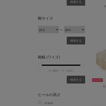
靴サイズ
〜
靴幅 (ワイズ)
A（細め）〜
F（広め）
20%
厚
ヒールの高さ
0-3cm