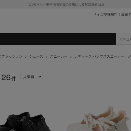
【お知らせ】熊本地域地震の影響による配送遅延
詳細
サイズ交換無料！最短
スファッション
>
シューズ
>
スニーカー
>
レディース パンプススニーカー・
26
：
件