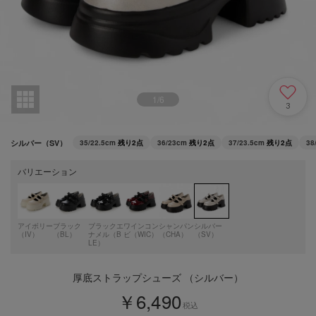
1
/
6
3
シルバー（SV）
35/22.5cm
残り2点
36/23cm
残り2点
37/23.5cm
残り2点
38
バリエーション
アイボリー
ブラック
ブラックエ
ワインコン
シャンパン
シルバー
（IV）
（BL）
ナメル（B
ビ（WIC）
（CHA）
（SV）
LE）
厚底ストラップシューズ （シルバー）
￥6,490
税込