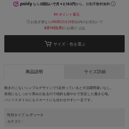
なら
3回払いで月々2,163円
から。分割手数料無料
64
ポイント還元
以内
お急ぎ便なら
のお支払いで
0時間32分25秒
8月10日(月)
にお届け
詳細
サイズ・色を選ぶ
商品説明
サイズ詳細
飽きのこないシンプルデザインで1足持っていると大活躍間違いなし。
前底にもしっかり厚みがあるので傾斜も緩やかで安定した履き心地。
パンツスタイルにもスカートにも合わせやすい一足です。
性別タイプ
:
レディース
カテゴリ
: