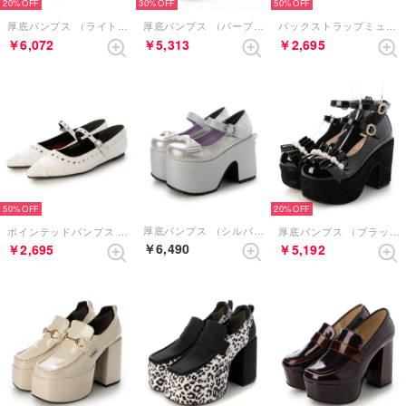
20%
30%
50%
厚底パンプス （ライトグレー）
厚底パンプス （パープルコンビ）
バックストラップミュール （ゴールド）
￥6,072
￥5,313
￥2,695
50%
20%
厚底パンプス （シルバーコンビ）
ポインテッドパンプス （オフホワイト）
厚底パンプス （ブラックエナメル）
￥6,490
￥2,695
￥5,192