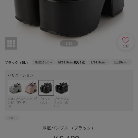
1
/
11
132
ブラック（BL）
S/22.5cm
○
M/23.5cm
残り3点
L/24.5cm
○
LL/25cm
○
バリエーション
シルバーコ
ピンク（P
ブラック
ブラックエ
ンビ（SV
K）
（BL）
ナメル（B
C）
LE）
厚底パンプス （ブラック）
￥6,490