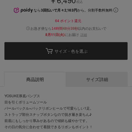
税込
なら
3回払いで月々2,163円
から。分割手数料無料
64
ポイント還元
以内
お急ぎ便なら
のお支払いで
14時間48分39秒
8月11日(火)
にお届け
詳細
サイズ・色を選ぶ
商品説明
サイズ詳細
YOSUKE厚底パンプス
目を引くボリュームソール
パールバックル×バックリボンヒールで可愛らしい1足。
ストラップ部分スナップボタンなので脱ぎ履き楽ちん♪
前底にもしっかり厚みがあるので傾斜も緩やかです。
その日の気分に合わせて着脱できるリボンもポイント！