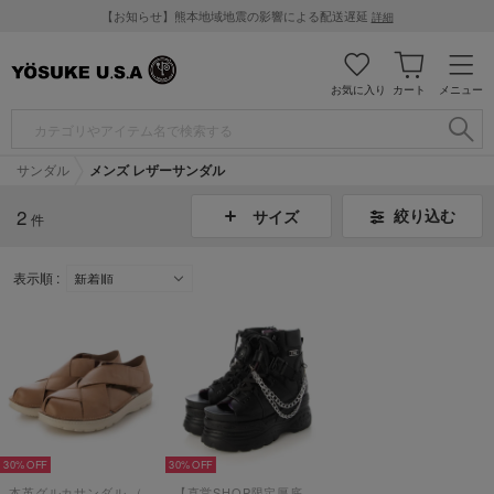
【お知らせ】熊本地域地震の影響による配送遅延
詳細
お気に入り
カート
メニュー
サンダル
メンズ レザーサンダル
2
絞り込む
サイズ
件
表示順 :
30%
30%
本革グルカサンダル （キャメル）
【直営SHOP限定厚底サンダル】 （ブラック）