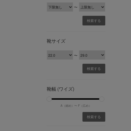
〜
靴サイズ
〜
靴幅 (ワイズ)
A（細め）〜
F（広め）