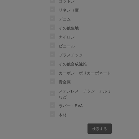
コットン
リネン（麻）
デニム
その他生地
ナイロン
ビニール
プラスチック
その他合成繊維
カーボン・ポリカーボネート
貴金属
ステンレス・チタン・アルミ
など
ラバー・EVA
木材