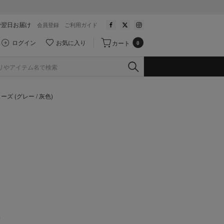
で翌日お届け
会員登録
ご利用ガイド
ログイン
お気に入り
カート
0
 (グレー / 灰色)