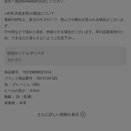
是非一度yosukejapanお試しください。
※本革(天然皮革)の商品について
素材の特性上、多少のキズやシワ、色ムラや擦れが見られる場合がございま
す。
汗や雨などで濡れた場合、色移りする場合がございます。革の品質保持のた
め、できるだけ濡らさないようご注意下さい。
性別タイプ
:
レディース
カテゴリ
:
商品番号
： YO729BW021014
ブランド商品番号
： 5510124 GG
色
： グレージュ（GG）
ヒールの高さ
： 3.0cm
靴幅
： 2E（普通）
表素材
： 本革
さらに詳しい情報を表示