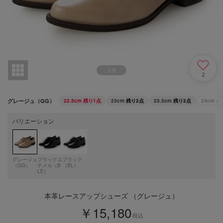
1
/
6
2
グレージュ（GG）
22.5cm
残り1点
23cm
残り2点
23.5cm
残り2点
24cm
×
バリエーション
グレージュ
ブラックエ
ブラック
（GG）
ナメル（B
（BL）
LE）
本革レースアップシューズ （グレージュ）
￥15,180
税込