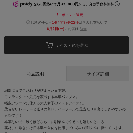
なら
3回払いで月々5,060円
から。分割手数料無料
151
ポイント還元
以内
お急ぎ便なら
のお支払いで
14時間37分22秒
8月8日(土)
にお届け
詳細
サイズ・色を選ぶ
商品説明
サイズ詳細
細部にまでこだわりが詰まった日本製。
ワンランク上の足元を演出する本革パンプス。
幅広いシーンに使える大人女子のマストアイテム。
柔らかいレーザーと返りの良いラバーソールで足当たりも良く歩きやすいの
も◎です！
本革なので、履くほどさらにに馴染んでくるのも嬉しいところ。
裏材、中敷きには日本製の合皮を使用しているので耐久性に優れています。