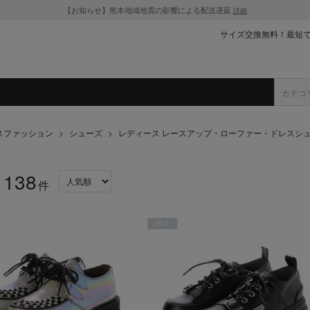
【お知らせ】熊本地域地震の影響による配送遅延
詳細
サイズ交換無料！最短
スファッション
>
シューズ
>
レディース レースアップ・ローファー・ドレスシ
138
：
件
HOT