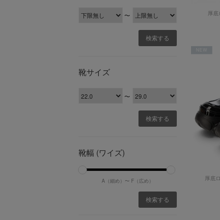
厚底
〜
NEW
靴サイズ
〜
靴幅 (ワイズ)
厚底
A（細め）〜
F（広め）