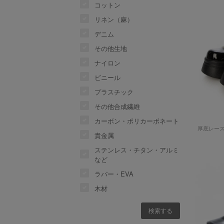
コットン
リネン（麻）
デニム
その他生地
ナイロン
ビニール
プラスチック
その他合成繊維
カーボン・ポリカーボネート
厚底レー
貴金属
ステンレス・チタン・アルミ
など
ラバー・EVA
木材