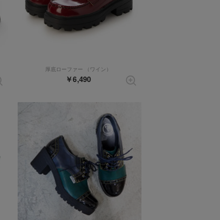
メル）
厚底ローファー （ワイン）
￥6,490