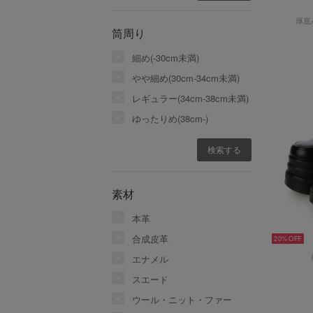
厚底
筒周り
細め(-30cm未満)
やや細め(30cm-34cm未満)
レギュラー(34cm-38cm未満)
ゆったりめ(38cm-)
素材
本革
合成皮革
20%
エナメル
スエード
ウール・ニット・ファー