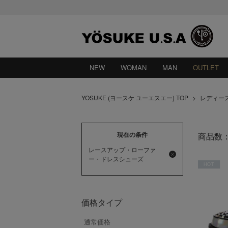
NEW
WOMAN
MAN
OUTLET
YOSUKE (ヨースケ ユーエスエー) TOP
>
レディー
現在の条件
商品数
レースアップ・ローファ
ー・ドレスシューズ
HOT
価格タイプ
通常価格