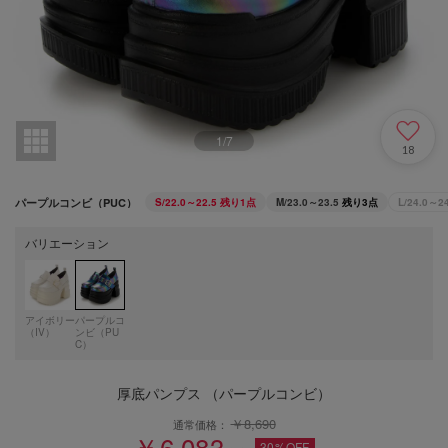
1
/
7
18
パープルコンビ（PUC）
S/22.0～22.5
残り1点
M/23.0～23.5
残り3点
L/24.0～24
バリエーション
アイボリー
パープルコ
（IV）
ンビ（PU
C）
厚底パンプス （パープルコンビ）
￥8,690
通常価格：
￥6,083
30%OFF