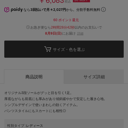
税込
なら
3回払いで月々2,027円
から。分割手数料無料
60
ポイント還元
以内
お急ぎ便なら
のお支払いで
2時間28分41秒
8月9日(日)
にお届け
詳細
サイズ・色を選ぶ
商品説明
サイズ詳細
オリジナル3段ソールがグッと目を引く1足。
厚底ながらも前底にも厚みがあり傾斜緩やかで安定した履き心地。
シンプルデザインで使いまわしの効くアイテム。
パンツスタイルにもスカートにも相性◎
性別タイプ
:
レディース