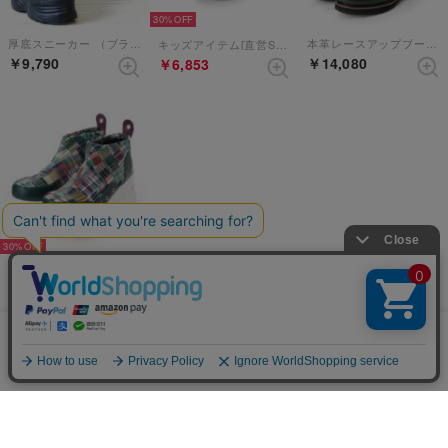
30%
厚底スニーカー （ブラックグリーン）
本革レースアップブーツ （グリーン）
キッズアイテム[直営SHOP限定モデル]本革ブーツ （カーキ）
￥9,790
￥14,080
￥6,853
30%
[原宿店×YOSUKE限定コラボアイテム]厚底スニーカー （グリーンコンビ）
￥6,083
当サイトではCookieを使用します。Cookieの使用に関する詳細は「
OK
表示順 :
1 ～ 40件 (全40件)
プライバシー規約
」をご覧ください。
新入荷やセール情報をいちはやくお届けします。