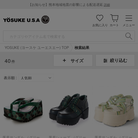
【お知らせ】熊本地域地震の影響による配送遅延
詳細
お気に入り
カート
メニュー
YOSUKE (ヨースケ ユーエスエー) TOP
検索結果
40
絞り込む
サイズ
件
表示順 :
厚底サンダル （グリーンコンビ）
厚底シューズ （グリーンコンビ）
厚底サンダル （グリーンコンビ）