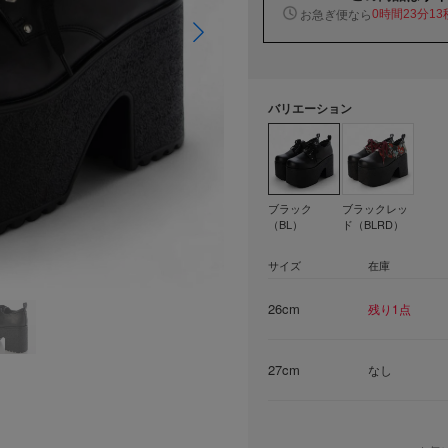
お急ぎ便なら
0時間23分12
バリエーション
ブラック
ブラックレッ
（BL）
ド（BLRD）
サイズ
在庫
26cm
残り1点
27cm
なし