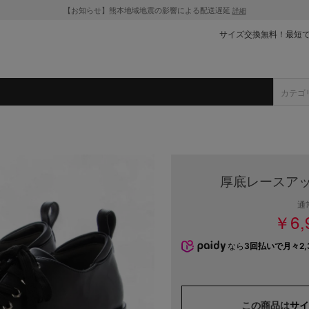
【お知らせ】熊本地域地震の影響による配送遅延
詳細
サイズ交換無料！最短
厚底レースアッ
通
￥6,
なら
3回払いで月々2,
この商品は
サイ