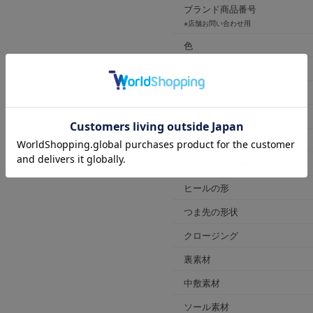
ブランド商品番号
※店舗お問い合わせ用
色
ヒールの高さ
靴幅
表素材
原産国
プラットフォームの高さ(cm)
ヒールの形
つま先の形状
クロージング
裏素材
中敷素材
ソール素材