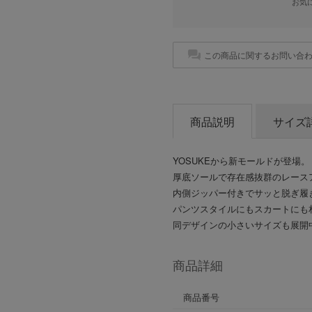
お気
この商品に関するお問い合
商品説明
サイズ
YOSUKEから新モールドが登場。
厚底ソールで存在感抜群のレース
内側ジッパー付きでサッと脱ぎ履
パンツスタイルにもスカートにも
同デザインの小さいサイズも展開中（N
商品詳細
商品番号