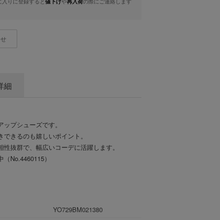
に入りに登録すると
や
の際にご連絡します
値下げ
再入荷
わせ
詳細
アップシューズです。
きできるのも嬉しいポイント。
相性抜群で、幅広いコーデに活躍します。
o.4460115）
YO729BM021380