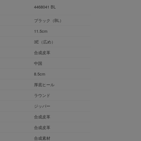
4468041 BL
ブラック（BL）
11.5cm
3E（広め）
合成皮革
中国
8.5cm
厚底ヒール
ラウンド
ジッパー
合成皮革
合成皮革
合成素材