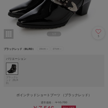
1
/
7
5
ブラックレッド（BLRD）
26cm
×
27cm
×
バリエーション
ブラックレ
ッド（BLR
D）
ポインテッドショートブーツ （ブラックレッド）
￥10,780
通常価格：
￥7,546
30%OFF