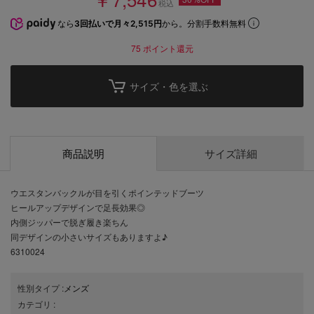
税込
なら
3回払いで月々2,515円
から。分割手数料無料
75
ポイント還元
サイズ・色を選ぶ
商品説明
サイズ詳細
ウエスタンバックルが目を引くポインテッドブーツ
ヒールアップデザインで足長効果◎
内側ジッパーで脱ぎ履き楽ちん
同デザインの小さいサイズもありますよ♪
6310024
性別タイプ
:
メンズ
カテゴリ
: