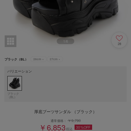
1
/
6
28
ブラック（BL）
26cm
×
27cm
×
バリエーション
ブラック
（BL）
厚底ブーツサンダル （ブラック）
￥9,790
通常価格：
￥6,853
30%OFF
税込