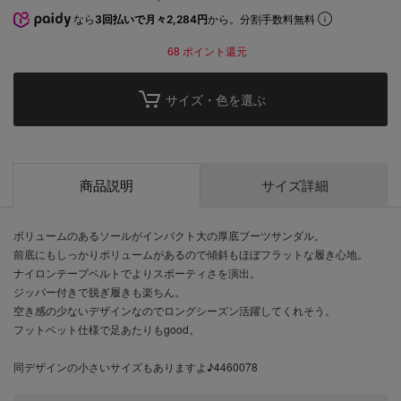
なら
3回払いで月々2,284円
から。分割手数料無料
68
ポイント還元
サイズ・色を選ぶ
商品説明
サイズ詳細
ボリュームのあるソールがインパクト大の厚底ブーツサンダル。
前底にもしっかりボリュームがあるので傾斜もほぼフラットな履き心地。
ナイロンテープベルトでよりスポーティさを演出。
ジッパー付きで脱ぎ履きも楽ちん。
空き感の少ないデザインなのでロングシーズン活躍してくれそう。
フットベット仕様で足あたりもgood。
同デザインの小さいサイズもありますよ♪4460078