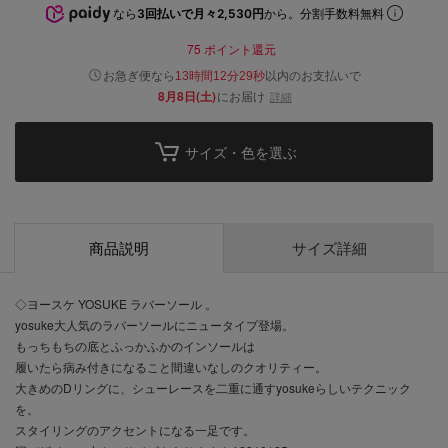
なら
3回払いで月々2,530円
から。分割手数料無料
75
ポイント還元
以内
お急ぎ便なら
のお支払いで
13時間12分28秒
8月8日(土)
にお届け
詳細
サイズ・色を選ぶ
商品説明
サイズ詳細
◇ヨースケ YOSUKE ラバーソール 。
yosuke大人気のラバーソールにニュータイプ登場。
もっちもちの底とふっかふかのインソールは
履いたら病み付きになること間違いなしのクオリティー。
大きめのDリングに、シューレースを二重に通すyosukeらしいテクニック
を。
スタイリングのアクセントになる一足です。