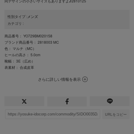
同デザインの小さいサイズもありますよ♪2810125
性別タイプ
:
メンズ
カテゴリ
:
商品番号
： YO729BM020158
ブランド商品番号
： 2818003 MC
色
： マルチ（MC）
ヒールの高さ
： 5.0cm
靴幅
： 3E（広め）
表素材
： 合成皮革
さらに詳しい情報を表示
URLをコピー