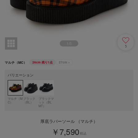
1
/
5
5
マルチ（MC）
26cm
残り1点
27cm
×
バリエーション
マルチ（M
ブラック
ブラックマ
C）
（BL）
ット（BL
MT）
厚底ラバーソール （マルチ）
￥7,590
税込