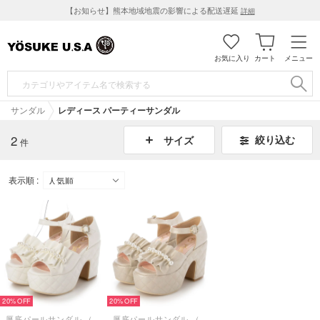
【お知らせ】熊本地域地震の影響による配送遅延
詳細
お気に入り
カート
メニュー
サンダル
レディース パーティーサンダル
2
絞り込む
サイズ
件
表示順 :
20%
20%
厚底パールサンダル （ホワイト）
厚底パールサンダル （シャンパン）