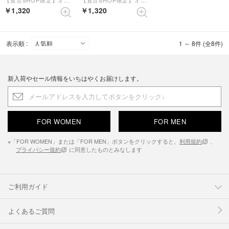
【直営SHOP限定】オリジナルインソール【返品不可商品】 （ピンクコンビ）【和柄】
【直営SHOP限定】オリジナルインソール【返品不可商品】 （ライトグリーン）【和柄】
￥1,320
￥1,320
表示順 :
1 ～ 8件 (全8件)
新入荷やセール情報をいちはやくお届けします。
FOR WOMEN
FOR MEN
※「FOR WOMEN」または「FOR MEN」ボタンをクリックすると、
利用規約
、
プライバシー規約
に同意したものとみなします
ご利用ガイド
よくあるご質問