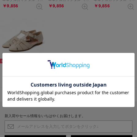
￥9,856
￥9,856
￥9,856
30%
本革グルカサンダル （オフホワイト）
￥9,856
表示順 :
1 ～ 4件 (全4件)
新入荷やセール情報をいちはやくお届けします。