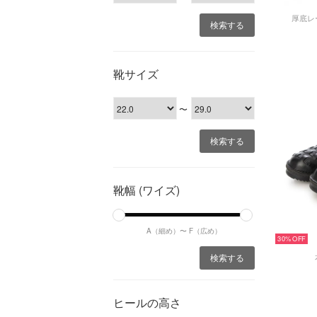
厚底レ
靴サイズ
〜
靴幅 (ワイズ)
A（細め）〜
F（広め）
30%
ヒールの高さ