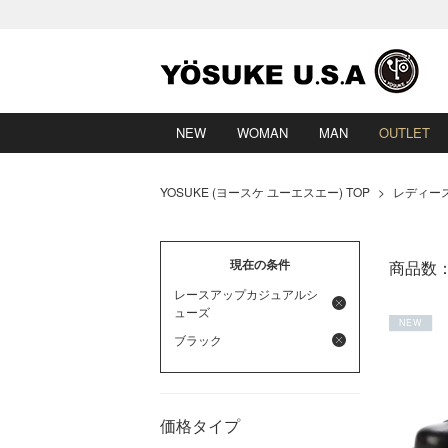
NEW
WOMAN
MAN
OUTLET
YOSUKE (ヨースケ ユーエスエー) TOP
>
レディー
現在の条件
商品数
レースアップカジュアルシ
ューズ
NEW
ブラック
価格タイプ