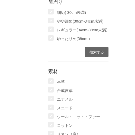
筒周り
細め(-30cm未満)
やや細め(30cm-34cm未満)
レギュラー(34cm-38cm未満)
ゆったりめ(38cm-)
素材
本革
合成皮革
エナメル
スエード
ウール・ニット・ファー
コットン
リネン（麻）