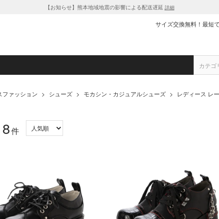
【お知らせ】熊本地域地震の影響による配送遅延
詳細
サイズ交換無料！最短
スファッション
>
シューズ
>
モカシン・カジュアルシューズ
>
レディース レー
8
：
件