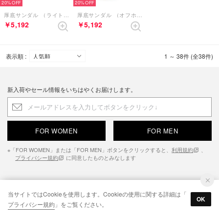
20%
20%
厚底サンダル （ライトグリーンコンビ）
厚底サンダル （オフホワイトコンビ）
￥5,192
￥5,192
表示順 :
1 ～ 38件 (全38件)
新入荷やセール情報をいちはやくお届けします。
FOR WOMEN
FOR MEN
※「FOR WOMEN」または「FOR MEN」ボタンをクリックすると、
利用規約
、
プライバシー規約
に同意したものとみなします
ご利用ガイド
当サイトではCookieを使用します。Cookieの使用に関する詳細は「
OK
プライバシー規約
」をご覧ください。
よくあるご質問