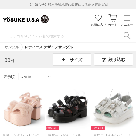
【お知らせ】熊本地域地震の影響による配送遅延
詳細
お気に入り
カート
メニュー
サンダル
レディース デザインサンダル
38
絞り込む
サイズ
件
表示順 :
20%
20%
厚底サンダル （ピンクコンビ）
厚底サンダル （ブラック）
厚底フリルサンダル （シルバー）