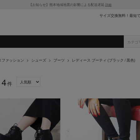
【お知らせ】熊本地域地震の影響による配送遅延
詳細
サイズ交換無料！最短
スファッション
>
シューズ
>
ブーツ
>
レディース ブーティ (ブラック / 黒色)
4
：
件