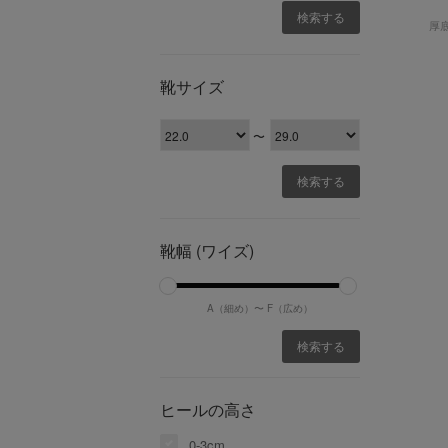
厚
靴サイズ
〜
靴幅 (ワイズ)
A（細め）〜
F（広め）
ヒールの高さ
0-3cm