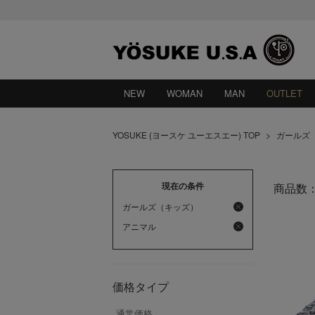
NEW
WOMAN
MAN
OUTLET
YOSUKE (ヨースケ ユーエスエー) TOP
>
ガールズ（
現在の条件
商品数
ガールズ（キッズ）
アニマル
価格タイプ
通常価格