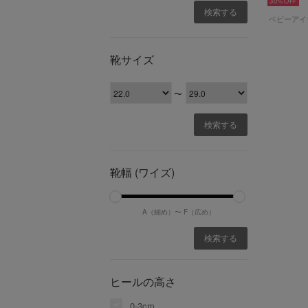
30%
靴サイズ
〜
靴幅 (ワイズ)
A（細め）〜
F（広め）
ヒールの高さ
0-3cm